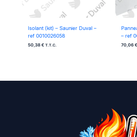
Isolant (kit) – Saunier Duval –
Pannea
ref 0010026058
– ref 
50,38
€
70,06
T.T.C.