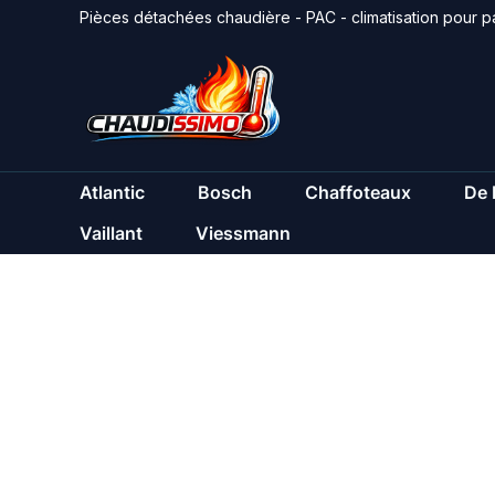
Aller
Pièces détachées chaudière - PAC - climatisation pour pa
au
contenu
Atlantic
Bosch
Chaffoteaux
De 
Vaillant
Viessmann