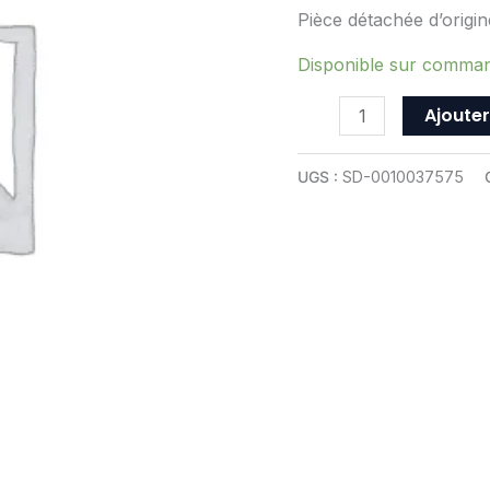
-
Pièce détachée d’origi
Saunier
Duval
Disponible sur comma
-
Ajouter
ref
0010037575
UGS :
SD-0010037575