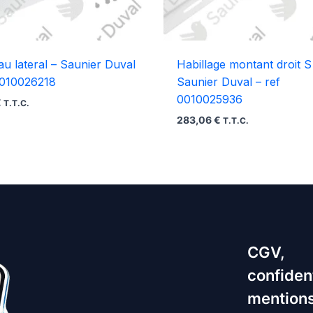
u lateral – Saunier Duval
Habillage montant droit S
0010026218
Saunier Duval – ref
0010025936
€
T.T.C.
283,06
€
T.T.C.
CGV,
confident
mentions