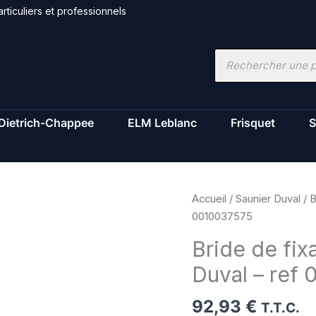
rticuliers et professionnels
Recherche
de
produits
Dietrich-Chappee
ELM Leblanc
Frisquet
S
quantité
Accueil
/
Saunier Duval
/ B
de
0010037575
Bride
Bride de fix
de
Duval – ref
fixation
du
92,93
€
bruleur
T.T.C.