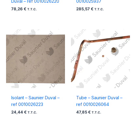
Duval – ref 0010026220
0010025937
78,26
€
285,57
€
T.T.C.
T.T.C.
Isolant – Saunier Duval –
Tube – Saunier Duval –
ref 0010026223
ref 0010026064
24,44
€
47,85
€
T.T.C.
T.T.C.