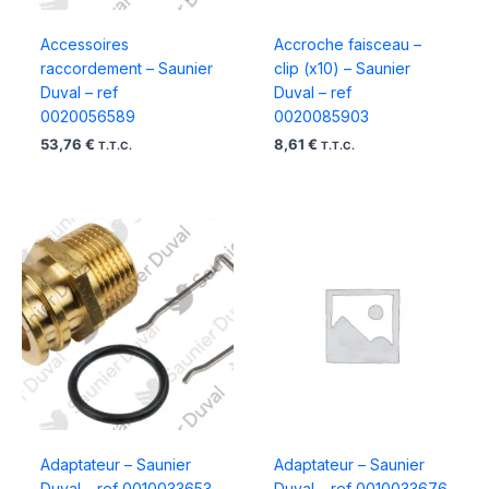
Accessoires
Accroche faisceau –
raccordement – Saunier
clip (x10) – Saunier
Duval – ref
Duval – ref
0020056589
0020085903
53,76
€
8,61
€
T.T.C.
T.T.C.
Adaptateur – Saunier
Adaptateur – Saunier
Duval – ref 0010033653
Duval – ref 0010033676