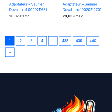
Adaptateur – Saunier
Adaptateur – Saunier
Duval – ref 0020211651
Duval – ref 0020212701
20,07
€
20,63
€
T.T.C.
T.T.C.
1
2
3
4
…
438
439
440
→