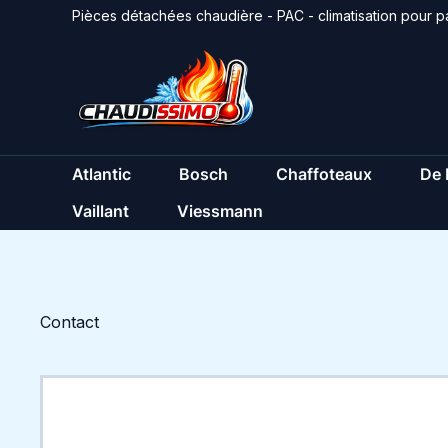
Aller
Pièces détachées chaudière - PAC - climatisation pour pa
au
contenu
Atlantic
Bosch
Chaffoteaux
De 
Vaillant
Viessmann
Contact