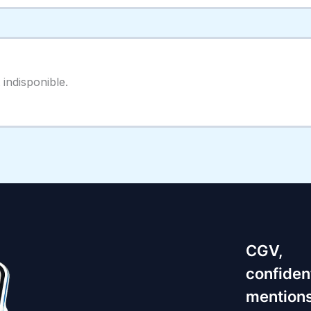
indisponible.
CGV,
confident
mentions