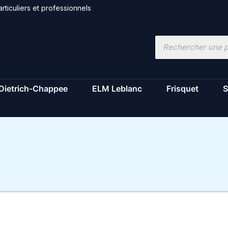
rticuliers et professionnels
Recherche
de
produits
Dietrich-Chappee
ELM Leblanc
Frisquet
S