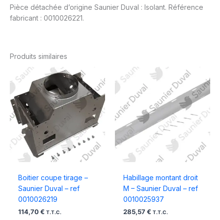
Pièce détachée d’origine Saunier Duval : Isolant. Référence
fabricant : 0010026221.
Produits similaires
Boitier coupe tirage –
Habillage montant droit
Saunier Duval – ref
M – Saunier Duval – ref
0010026219
0010025937
114,70
€
285,57
€
T.T.C.
T.T.C.