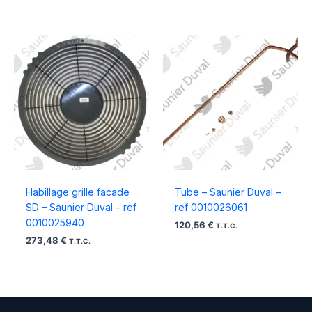
Habillage grille facade
Tube – Saunier Duval –
SD – Saunier Duval – ref
ref 0010026061
0010025940
120,56
€
T.T.C.
273,48
€
T.T.C.