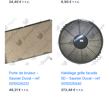
24,40
€
6,90
€
T.T.C.
T.T.C.
Porte de bruleur –
Habillage grille facade
Saunier Duval – ref
SD – Saunier Duval – ref
0010026222
0010025940
48,21
€
273,48
€
T.T.C.
T.T.C.