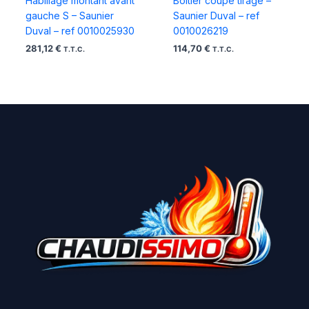
Habillage montant avant
Boitier coupe tirage –
gauche S – Saunier
Saunier Duval – ref
Duval – ref 0010025930
0010026219
281,12
€
114,70
€
T.T.C.
T.T.C.