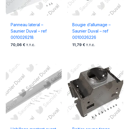
Panneau lateral –
Bougie d’allumage –
Saunier Duval – ref
Saunier Duval – ref
0010026218
0010026226
70,06
€
11,79
€
T.T.C.
T.T.C.