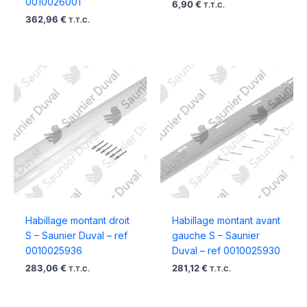
0010026001
6,90
€
T.T.C.
362,96
€
T.T.C.
Habillage montant droit
Habillage montant avant
S – Saunier Duval – ref
gauche S – Saunier
0010025936
Duval – ref 0010025930
283,06
€
281,12
€
T.T.C.
T.T.C.