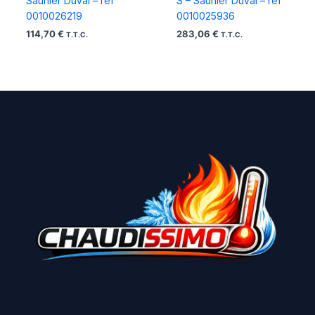
Saunier Duval – ref
S – Saunier Duval – ref
0010026219
0010025936
114,70
€
283,06
€
T.T.C.
T.T.C.