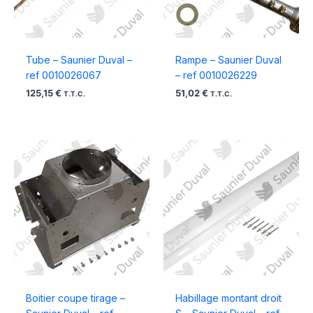
Tube – Saunier Duval –
Rampe – Saunier Duval
ref 0010026067
– ref 0010026229
125,15
€
51,02
€
T.T.C.
T.T.C.
Boitier coupe tirage –
Habillage montant droit