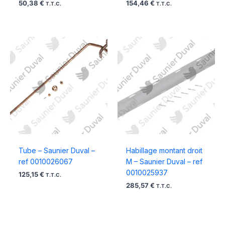
50,38
€
154,46
€
T.T.C.
T.T.C.
Tube – Saunier Duval –
Habillage montant droit
ref 0010026067
M – Saunier Duval – ref
0010025937
125,15
€
T.T.C.
285,57
€
T.T.C.