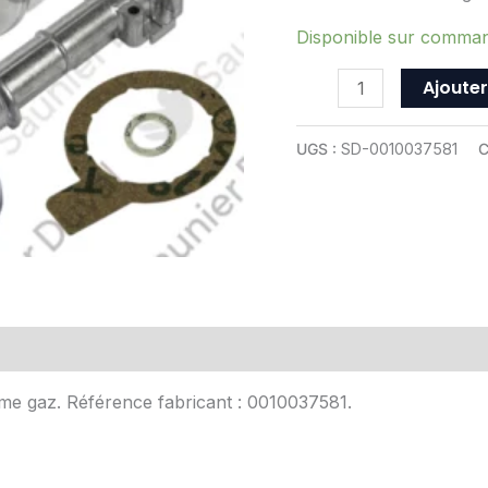
-
ref
Disponible sur comma
0010037581
Ajouter
UGS :
SD-0010037581
C
Avis (0)
sme gaz. Référence fabricant : 0010037581.