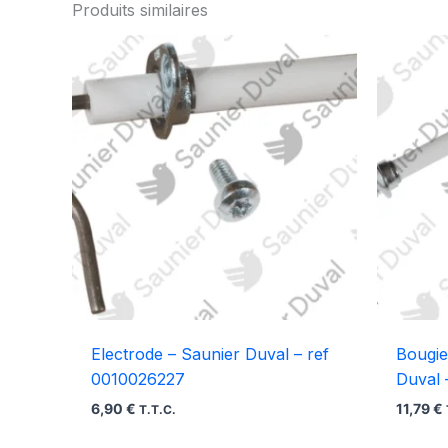
Produits similaires
Electrode – Saunier Duval – ref
Bougie
0010026227
Duval 
6,90
€
11,79
€
T.T.C.