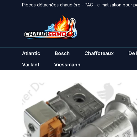
Aller
Pièces détachées chaudière - PAC - climatisation pour pa
au
contenu
Atlantic
Bosch
Chaffoteaux
De 
Vaillant
Viessmann