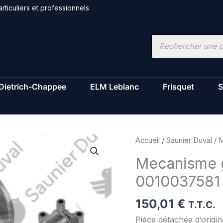
rticuliers et professionnels
Recherche
de
produits
Dietrich-Chappee
ELM Leblanc
Frisquet
S
quantité
Accueil
/
Saunier Duval
/ M
de
Mecanisme g
Mecanisme
0010037581
gaz
-
150,01
€
Saunier
T.T.C.
Duval
Pièce détachée d’origi