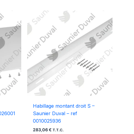
Habillage montant droit S –
0026001
Saunier Duval – ref
0010025936
283,06
€
T.T.C.