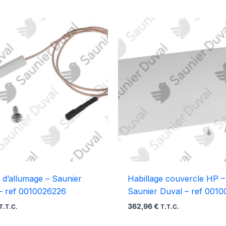
 d’allumage – Saunier
Habillage couvercle HP –
– ref 0010026226
Saunier Duval – ref 001
362,96
€
T.T.C.
T.T.C.