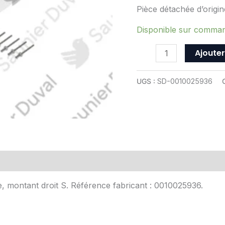
Saunier
Pièce détachée d’origi
Duval
-
Disponible sur comma
ref
Ajouter
0010025936
UGS :
SD-0010025936
Avis (0)
e, montant droit S. Référence fabricant : 0010025936.