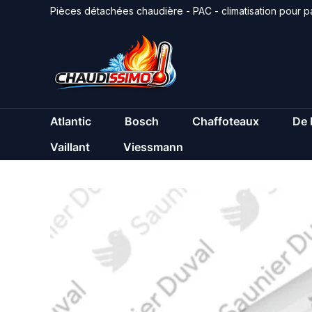
Aller
Pièces détachées chaudière - PAC - climatisation pour pa
au
contenu
Atlantic
Bosch
Chaffoteaux
De 
Vaillant
Viessmann