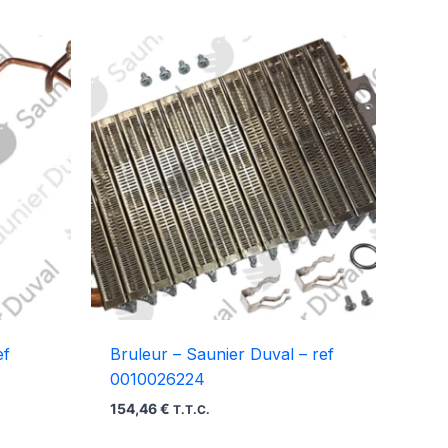
ef
Bruleur – Saunier Duval – ref
0010026224
154,46
€
T.T.C.