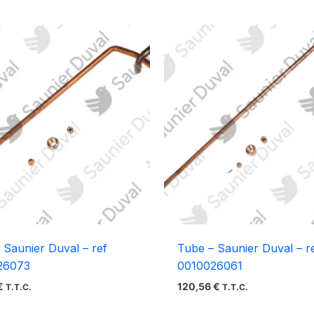
 Saunier Duval – ref
Tube – Saunier Duval – r
26073
0010026061
€
120,56
€
T.T.C.
T.T.C.