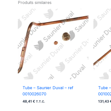
Produits similaires
Tube – Saunier Duval – ref
Tube –
0010026070
00100
48,41
€
131,43
T.T.C.