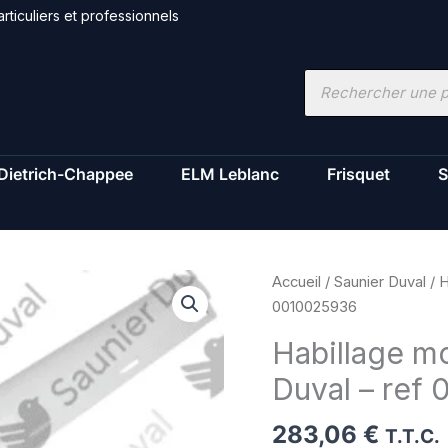
rticuliers et professionnels
Recherche
de
produits
Dietrich-Chappee
ELM Leblanc
Frisquet
S
quantité
Accueil
/
Saunier Duval
/ H
de
0010025936
Habillage
Habillage mo
montant
Duval – ref
droit
S
283,06
€
-
T.T.C.