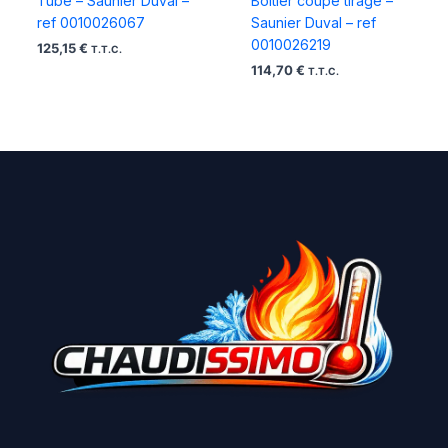
Tube – Saunier Duval –
Boitier coupe tirage –
ref 0010026067
Saunier Duval – ref
0010026219
125,15
€
T.T.C.
114,70
€
T.T.C.