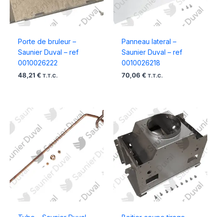
Porte de bruleur –
Panneau lateral –
Saunier Duval – ref
Saunier Duval – ref
0010026222
0010026218
48,21
€
70,06
€
T.T.C.
T.T.C.