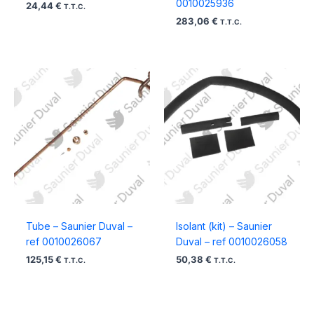
0010025936
24,44
€
T.T.C.
283,06
€
T.T.C.
Tube – Saunier Duval –
Isolant (kit) – Saunier
ref 0010026067
Duval – ref 0010026058
125,15
€
50,38
€
T.T.C.
T.T.C.