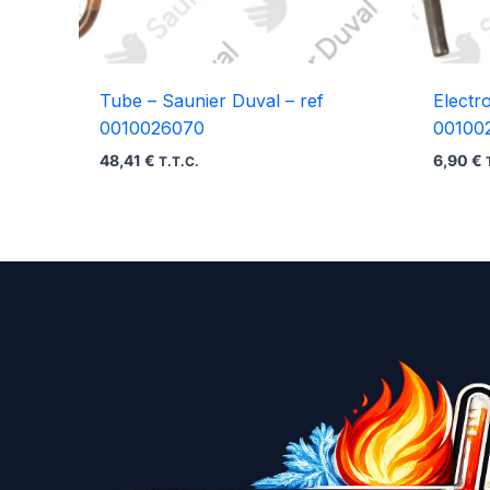
Tube – Saunier Duval – ref
Electr
0010026070
00100
48,41
€
6,90
€
T.T.C.