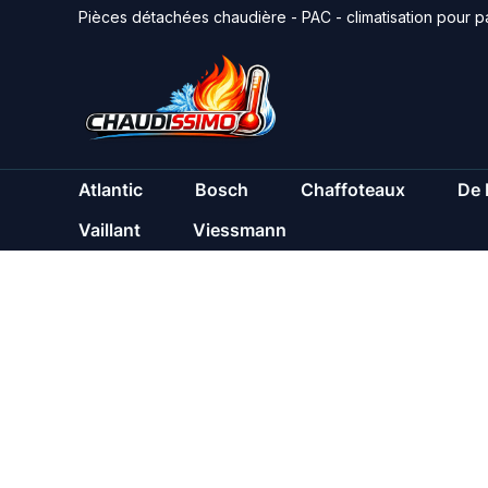
Aller
Pièces détachées chaudière - PAC - climatisation pour pa
au
contenu
Atlantic
Bosch
Chaffoteaux
De 
Vaillant
Viessmann