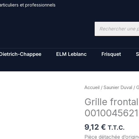
rticuliers et professionnels
Recherche
de
produits
Dietrich-Chappee
ELM Leblanc
Frisquet
S
quantité
Accueil
/
Saunier Duval
/ G
de
Grille fronta
Grille
0010045621
frontal
-
9,12
€
Saunier
T.T.C.
Duval
Pièce détachée d’origi