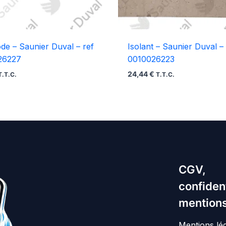
ode – Saunier Duval – ref
Isolant – Saunier Duval – 
26227
0010026223
24,44
€
T.T.C.
T.T.C.
CGV,
confident
mentions
Mentions lé