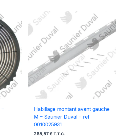
 –
Habillage montant avant gauche
M – Saunier Duval – ref
0010025931
285,57
€
T.T.C.