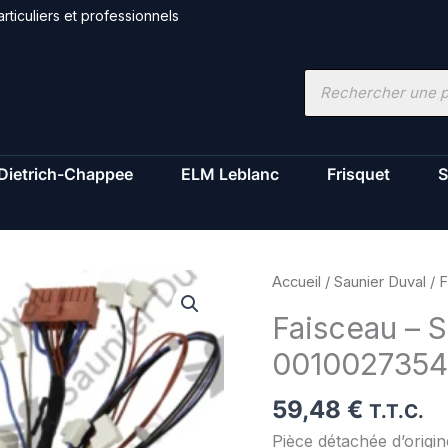
rticuliers et professionnels
Recherche
de
produits
Dietrich-Chappee
ELM Leblanc
Frisquet
S
quantité
Accueil
/
Saunier Duval
/ F
de
Faisceau – S
Faisceau
0010027354
-
Saunier
59,48
€
Duval
T.T.C.
-
Pièce détachée d’origi