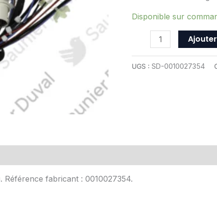
ref
0010027354
Disponible sur comma
Ajouter
UGS :
SD-0010027354
Avis (0)
u. Référence fabricant : 0010027354.