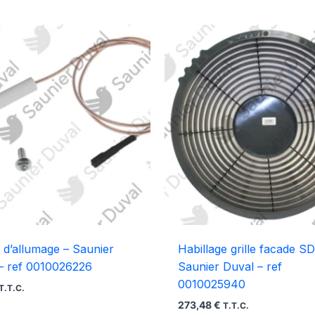
 d’allumage – Saunier
Habillage grille facade SD
– ref 0010026226
Saunier Duval – ref
0010025940
T.T.C.
273,48
€
T.T.C.