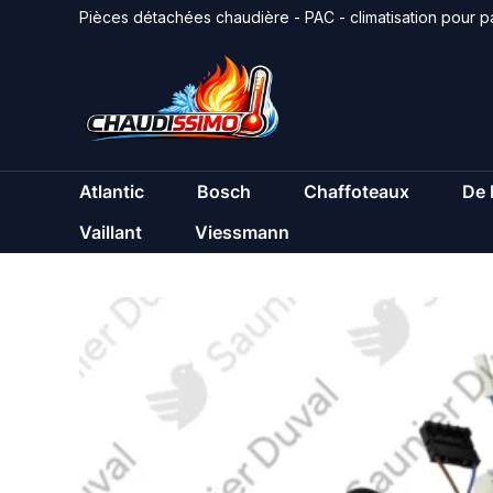
Aller
Pièces détachées chaudière - PAC - climatisation pour pa
au
contenu
Atlantic
Bosch
Chaffoteaux
De 
Vaillant
Viessmann