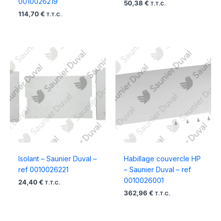
0010026219
50,38
€
T.T.C.
114,70
€
T.T.C.
Isolant – Saunier Duval –
Habillage couvercle HP
ref 0010026221
– Saunier Duval – ref
0010026001
24,40
€
T.T.C.
362,96
€
T.T.C.