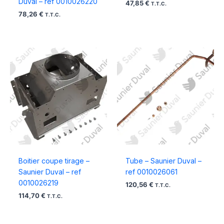
Duval – ref 0010026220
47,85
€
T.T.C.
78,26
€
T.T.C.
Boitier coupe tirage –
Tube – Saunier Duval –
Saunier Duval – ref
ref 0010026061
0010026219
120,56
€
T.T.C.
114,70
€
T.T.C.