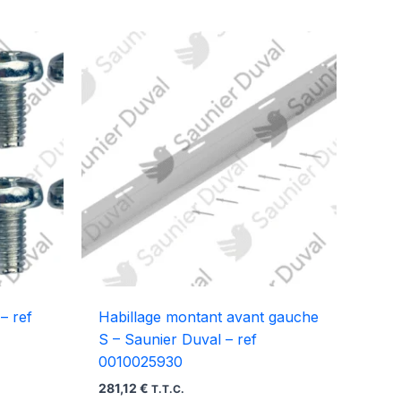
– ref
Habillage montant avant gauche
S – Saunier Duval – ref
0010025930
281,12
€
T.T.C.