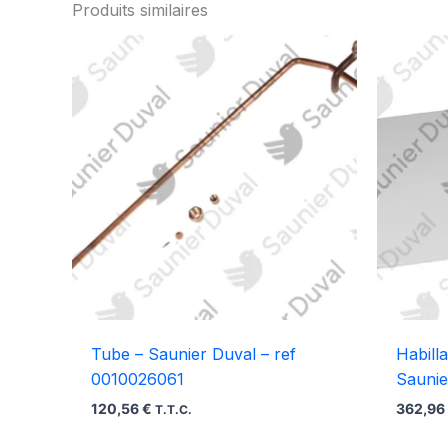
Produits similaires
Tube – Saunier Duval – ref
Habill
0010026061
Saunie
120,56
€
362,9
T.T.C.