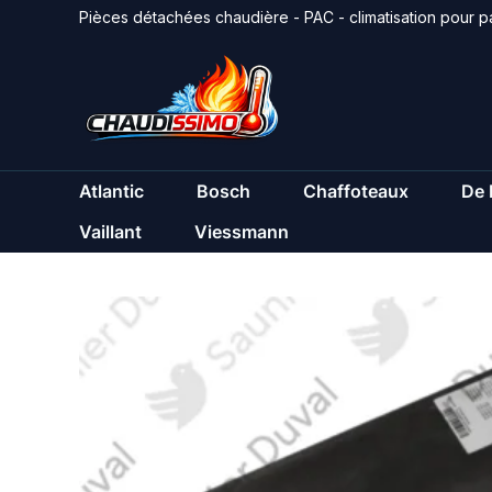
Aller
Pièces détachées chaudière - PAC - climatisation pour pa
au
contenu
Atlantic
Bosch
Chaffoteaux
De 
Vaillant
Viessmann