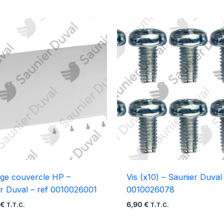
age couvercle HP –
Vis (x10) – Saunier Duval 
r Duval – ref 0010026001
0010026078
6
€
6,90
€
T.T.C.
T.T.C.