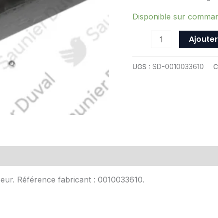
ref
0010033610
Disponible sur comma
Ajouter
UGS :
SD-0010033610
C
Avis (0)
eur. Référence fabricant : 0010033610.