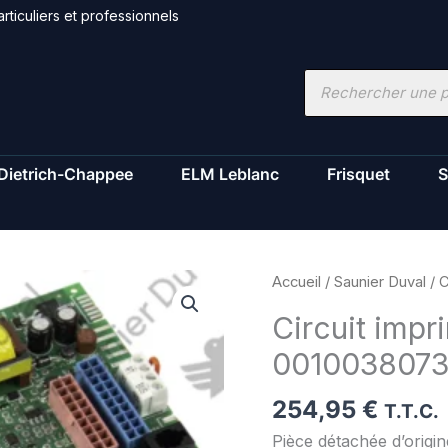
rticuliers et professionnels
Recherche
de
produits
Dietrich-Chappee
ELM Leblanc
Frisquet
S
quantité
Accueil
/
Saunier Duval
/ C
de
Circuit impr
Circuit
001003807
imprime
-
254,95
€
Saunier
T.T.C.
Duval
Pièce détachée d’origi