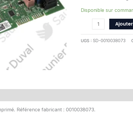
-
ref
Disponible sur comma
0010038073
Ajouter
UGS :
SD-0010038073
Avis (0)
imprimé. Référence fabricant : 0010038073.