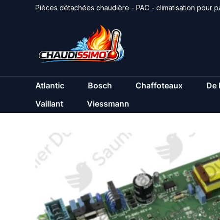
Aller
Pièces détachées chaudière - PAC - climatisation pour pa
au
contenu
Atlantic
Bosch
Chaffoteaux
De 
Vaillant
Viessmann