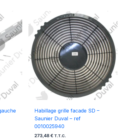
 gauche
Habillage grille facade SD –
Saunier Duval – ref
0010025940
273,48
€
T.T.C.