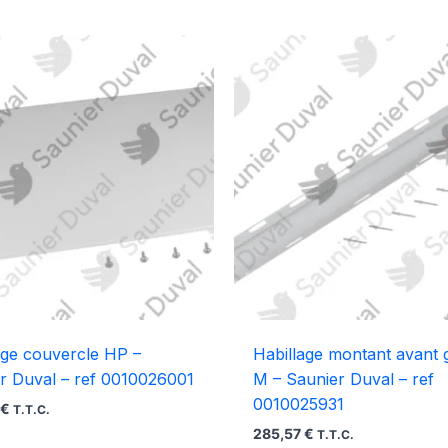
age couvercle HP –
Habillage montant avant
r Duval – ref 0010026001
M – Saunier Duval – ref
0010025931
6
€
T.T.C.
285,57
€
T.T.C.