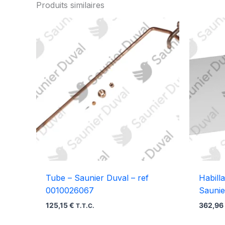
Produits similaires
Tube – Saunier Duval – ref
Habill
0010026067
Saunie
125,15
€
362,9
T.T.C.