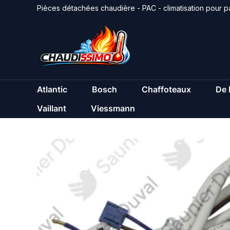
Aller
Pièces détachées chaudière - PAC - climatisation pour pa
au
contenu
Atlantic
Bosch
Chaffoteaux
De 
Vaillant
Viessmann