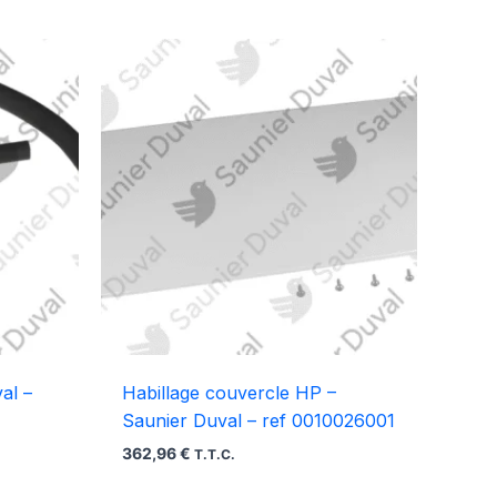
val –
Habillage couvercle HP –
Saunier Duval – ref 0010026001
362,96
€
T.T.C.