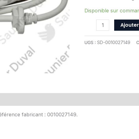
ref
0010027149
Disponible sur comma
Ajouter
UGS :
SD-0010027149
C
Avis (0)
Référence fabricant : 0010027149.