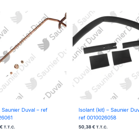
 Saunier Duval – ref
Isolant (kit) – Saunier Du
26061
ref 0010026058
€
50,38
€
T.T.C.
T.T.C.