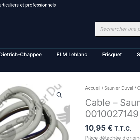
rticuliers et professionnels
Recherche
de
produits
Dietrich-Chappee
ELM Leblanc
Frisquet
S
quantité
Accueil
/
Saunier Duval
/ C
de
Cable – Saun
Cable
0010027149
-
Saunier
10,95
€
Duval
T.T.C.
-
Pièce détachée d’origi