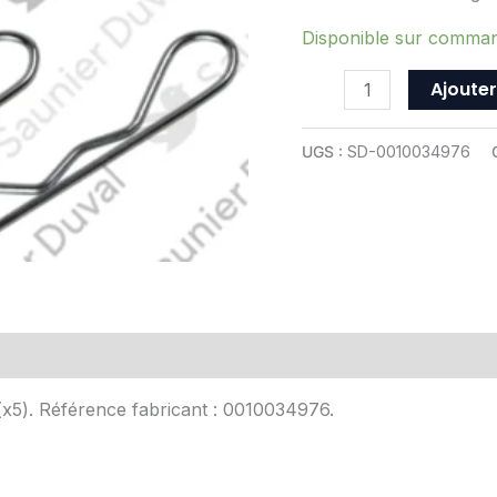
-
ref
Disponible sur comma
0010034976
Ajouter
UGS :
SD-0010034976
Avis (0)
 (x5). Référence fabricant : 0010034976.