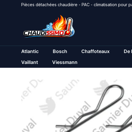
Aller
Pièces détachées chaudière - PAC - climatisation pour pa
au
contenu
Atlantic
Bosch
Chaffoteaux
De 
Vaillant
Viessmann