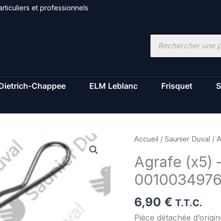
rticuliers et professionnels
Recherche
de
produits
Dietrich-Chappee
ELM Leblanc
Frisquet
S
quantité
Accueil
/
Saunier Duval
/ A
de
Agrafe (x5) 
Agrafe
001003497
(x5)
-
6,90
€
Saunier
T.T.C.
Duval
Pièce détachée d’orig