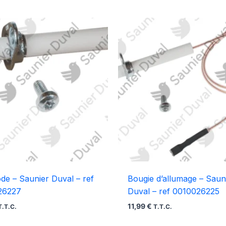
ode – Saunier Duval – ref
Bougie d’allumage – Saun
26227
Duval – ref 0010026225
11,99
€
T.T.C.
T.T.C.