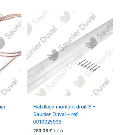
ier
Habillage montant droit S –
Saunier Duval – ref
0010025936
283,06
€
T.T.C.