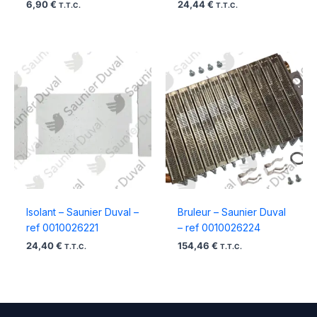
6,90
€
24,44
€
T.T.C.
T.T.C.
Isolant – Saunier Duval –
Bruleur – Saunier Duval
ref 0010026221
– ref 0010026224
24,40
€
154,46
€
T.T.C.
T.T.C.