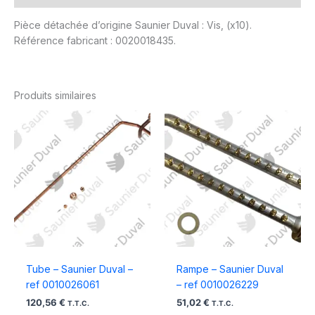
Pièce détachée d’origine Saunier Duval : Vis, (x10).
Référence fabricant : 0020018435.
Produits similaires
Tube – Saunier Duval –
Rampe – Saunier Duval
ref 0010026061
– ref 0010026229
120,56
€
51,02
€
T.T.C.
T.T.C.