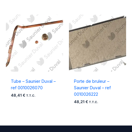
Tube – Saunier Duval –
Porte de bruleur –
ref 0010026070
Saunier Duval – ref
0010026222
48,41
€
T.T.C.
48,21
€
T.T.C.