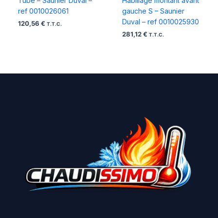
Tube – Saunier Duval –
Habillage montant avant
ref 0010026061
gauche S – Saunier
Duval – ref 0010025930
120,56
€
T.T.C.
281,12
€
T.T.C.