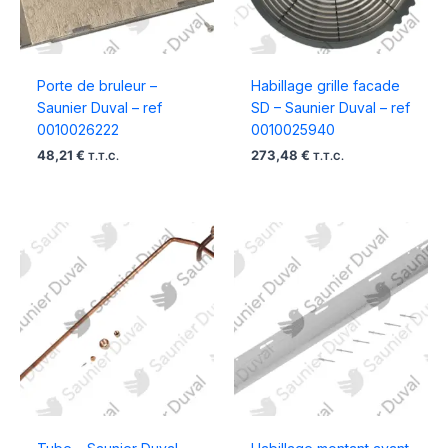
Porte de bruleur –
Habillage grille facade
Saunier Duval – ref
SD – Saunier Duval – ref
0010026222
0010025940
48,21
€
273,48
€
T.T.C.
T.T.C.