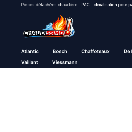
Aller
Pièces détachées chaudière - PAC - climatisation pour pa
au
contenu
Atlantic
Bosch
Chaffoteaux
De 
Vaillant
Viessmann