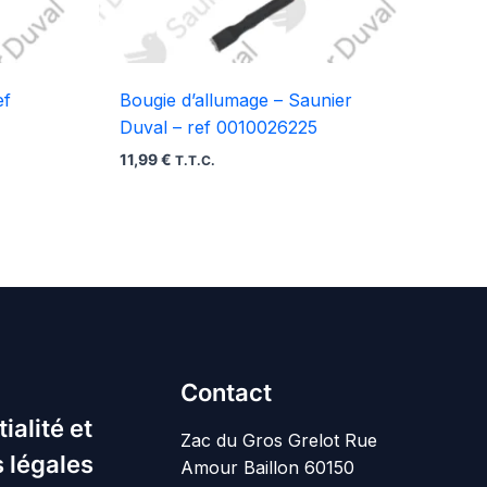
ef
Bougie d’allumage – Saunier
Duval – ref 0010026225
11,99
€
T.T.C.
Contact
ialité et
Zac du Gros Grelot Rue
 légales
Amour Baillon 60150