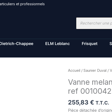
rticuliers et professionnels
Recherche
de
produits
Dietrich-Chappee
ELM Leblanc
Frisquet
S
quantité
Accueil
/
Saunier Duval
/ V
de
Vanne melan
Vanne
ref 001004
melangeuse
-
255,83
€
Saunier
T.T.C.
Duval
Pièce détachée d’orig