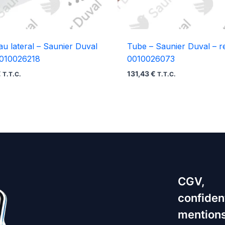
u lateral – Saunier Duval
Tube – Saunier Duval – r
0010026218
0010026073
€
131,43
€
T.T.C.
T.T.C.
CGV,
confident
mentions