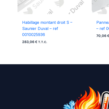
Habillage montant droit S –
Pannea
Saunier Duval – ref
– ref 
0010025936
70,06
283,06
€
T.T.C.