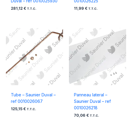
Duval – ref 0010025930
0010026225
281,12
€
11,99
€
T.T.C.
T.T.C.
Tube – Saunier Duval –
Panneau lateral –
ref 0010026067
Saunier Duval – ref
0010026218
125,15
€
T.T.C.
70,06
€
T.T.C.