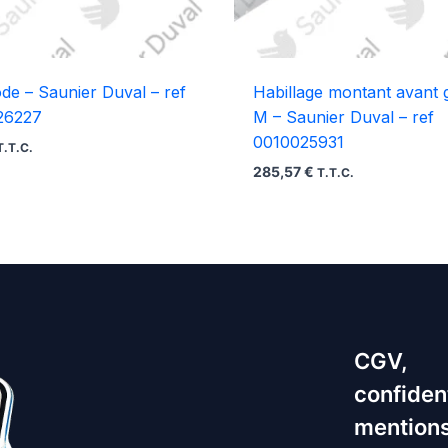
ode – Saunier Duval – ref
Habillage montant avant
26227
M – Saunier Duval – ref
0010025931
T.T.C.
285,57
€
T.T.C.
CGV,
confident
mentions