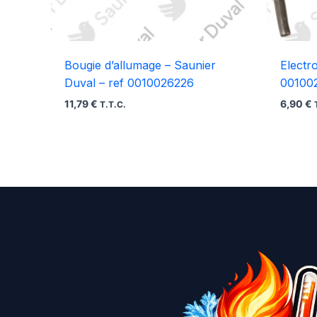
Bougie d’allumage – Saunier
Electr
Duval – ref 0010026226
00100
11,79
€
6,90
€
T.T.C.