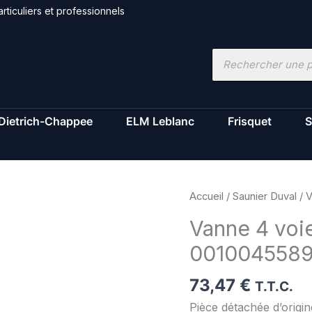
rticuliers et professionnels
Recherche
de
produits
Dietrich-Chappee
ELM Leblanc
Frisquet
S
quantité
Accueil
/
Saunier Duval
/ V
de
Vanne 4 voie
Vanne
001004558
4
voies
73,47
€
-
T.T.C.
Saunier
Pièce détachée d’orig