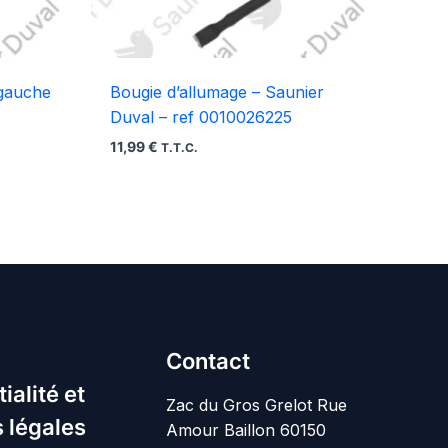
 gauche
Bougie d’allumage – Saunier
Duval – ref 0010026225
11,99
€
T.T.C.
Contact
ialité et
Zac du Gros Grelot Rue
 légales
Amour Baillon 60150