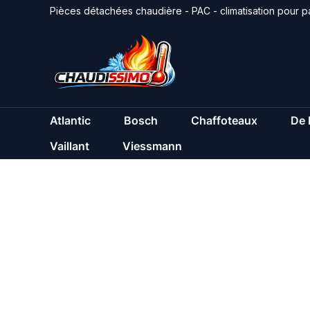
Aller
Pièces détachées chaudière - PAC - climatisation pour pa
au
contenu
Atlantic
Bosch
Chaffoteaux
De 
Vaillant
Viessmann