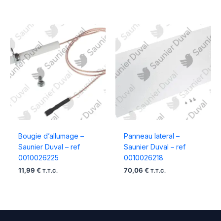
Bougie d’allumage –
Panneau lateral –
Saunier Duval – ref
Saunier Duval – ref
0010026225
0010026218
11,99
€
70,06
€
T.T.C.
T.T.C.