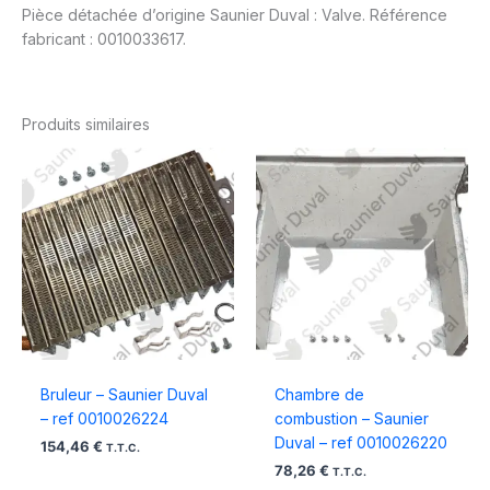
Pièce détachée d’origine Saunier Duval : Valve. Référence
fabricant : 0010033617.
Produits similaires
Bruleur – Saunier Duval
Chambre de
– ref 0010026224
combustion – Saunier
Duval – ref 0010026220
154,46
€
T.T.C.
78,26
€
T.T.C.