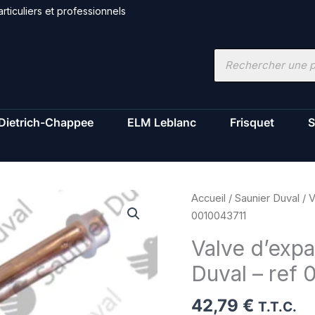
rticuliers et professionnels
Recherche
de
produits
Dietrich-Chappee
ELM Leblanc
Frisquet
S
quantité
Accueil
/
Saunier Duval
/ V
de
0010043711
Valve
Valve d’exp
d'expansion
Duval – ref
UKV-
10D
42,79
€
-
T.T.C.