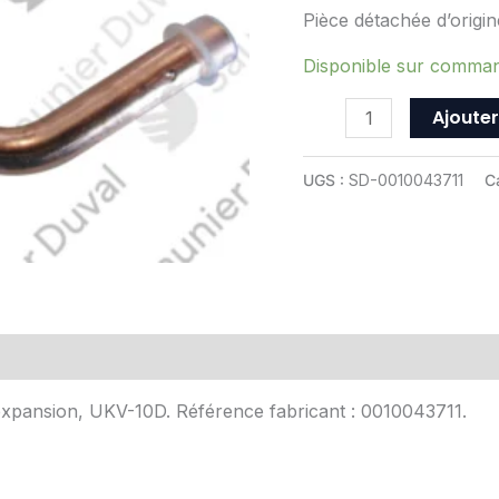
Saunier
Pièce détachée d’origi
Duval
-
Disponible sur comma
ref
Ajouter
0010043711
UGS :
SD-0010043711
C
Avis (0)
’expansion, UKV-10D. Référence fabricant : 0010043711.