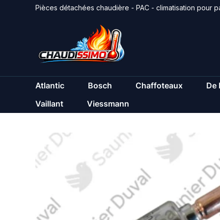
Aller
Pièces détachées chaudière - PAC - climatisation pour pa
au
contenu
Atlantic
Bosch
Chaffoteaux
De 
Vaillant
Viessmann