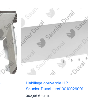
–
Habillage couvercle HP –
Saunier Duval – ref 0010026001
362,96
€
T.T.C.