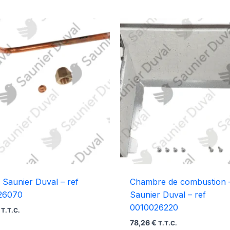
 Saunier Duval – ref
Chambre de combustion 
26070
Saunier Duval – ref
0010026220
T.T.C.
78,26
€
T.T.C.