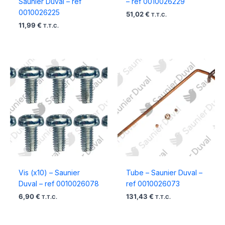
Saunier Duval – ref
– ref 0010026229
0010026225
51,02
€
T.T.C.
11,99
€
T.T.C.
Vis (x10) – Saunier
Tube – Saunier Duval –
Duval – ref 0010026078
ref 0010026073
6,90
€
131,43
€
T.T.C.
T.T.C.