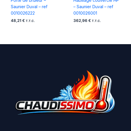
Porte de bruleur –
Habillage couvercle HP
Saunier Duval – ref
– Saunier Duval – ref
0010026222
0010026001
48,21
€
362,96
€
T.T.C.
T.T.C.