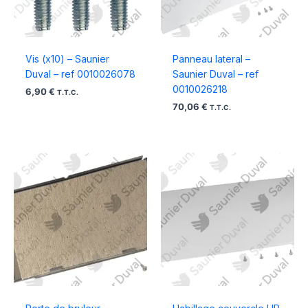
Vis (x10) – Saunier
Panneau lateral –
Duval – ref 0010026078
Saunier Duval – ref
0010026218
6,90
€
T.T.C.
70,06
€
T.T.C.