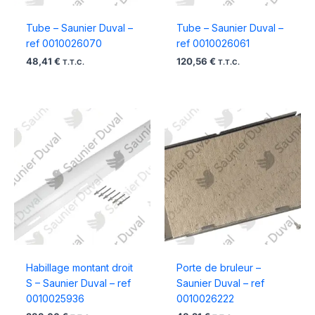
Tube – Saunier Duval –
Tube – Saunier Duval –
ref 0010026070
ref 0010026061
48,41
€
120,56
€
T.T.C.
T.T.C.
Habillage montant droit
Porte de bruleur –
S – Saunier Duval – ref
Saunier Duval – ref
0010025936
0010026222