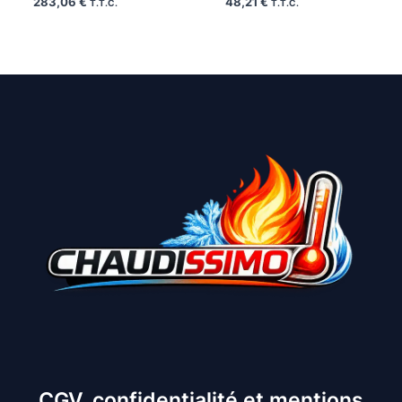
283,06
€
48,21
€
T.T.C.
T.T.C.
CGV, confidentialité et mentions