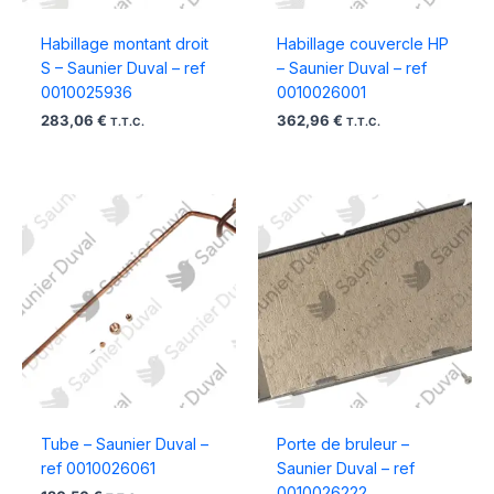
Habillage montant droit
Habillage couvercle HP
S – Saunier Duval – ref
– Saunier Duval – ref
0010025936
0010026001
283,06
€
362,96
€
T.T.C.
T.T.C.
Tube – Saunier Duval –
Porte de bruleur –
ref 0010026061
Saunier Duval – ref
0010026222