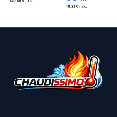
120,56
€
T.T.C.
48,21
€
T.T.C.