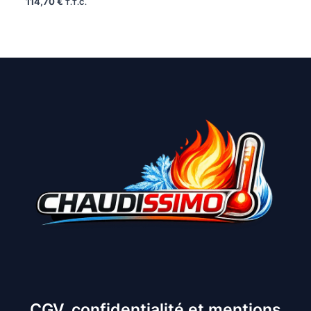
114,70
€
T.T.C.
CGV, confidentialité et mentions