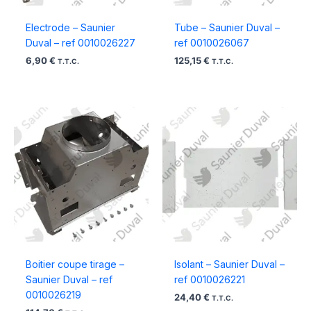
Electrode – Saunier
Tube – Saunier Duval –
Duval – ref 0010026227
ref 0010026067
6,90
€
125,15
€
T.T.C.
T.T.C.
Boitier coupe tirage –
Isolant – Saunier Duval –
Saunier Duval – ref
ref 0010026221
0010026219
24,40
€
T.T.C.