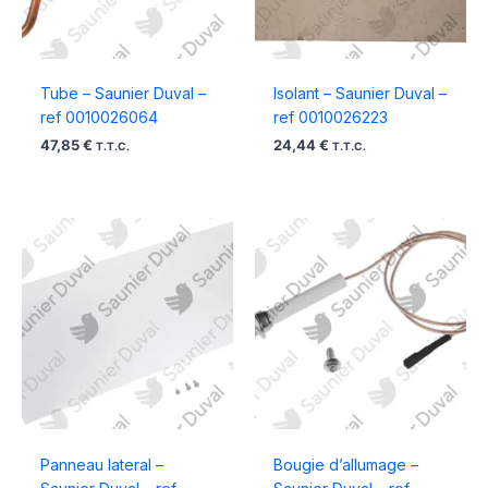
Tube – Saunier Duval –
Isolant – Saunier Duval –
ref 0010026064
ref 0010026223
47,85
€
24,44
€
T.T.C.
T.T.C.
Panneau lateral –
Bougie d’allumage –