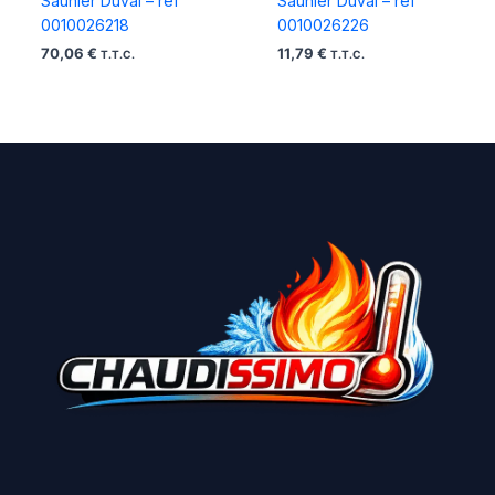
Saunier Duval – ref
Saunier Duval – ref
0010026218
0010026226
70,06
€
11,79
€
T.T.C.
T.T.C.