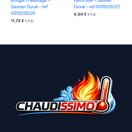
Bougie d’allumage –
Electrode – Saunier
Saunier Duval – ref
Duval – ref 0010026227
0010026226
6,90
€
T.T.C.
11,79
€
T.T.C.