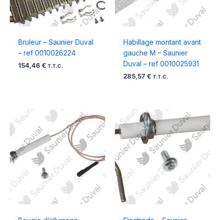
Bruleur – Saunier Duval
Habillage montant avant
– ref 0010026224
gauche M – Saunier
Duval – ref 0010025931
154,46
€
T.T.C.
285,57
€
T.T.C.