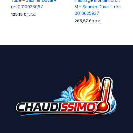
Tube – Saunier Duval –
Habillage montant droit
ref 0010026067
M – Saunier Duval – ref
0010025937
125,15
€
T.T.C.
285,57
€
T.T.C.