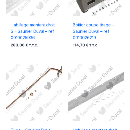
Habillage montant droit
Boitier coupe tirage –
S – Saunier Duval – ref
Saunier Duval – ref
0010025936
0010026219
283,06
€
114,70
€
T.T.C.
T.T.C.