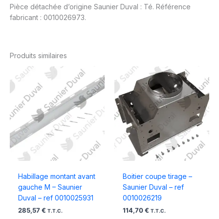
Pièce détachée d’origine Saunier Duval : Té. Référence
fabricant : 0010026973.
Produits similaires
Habillage montant avant
Boitier coupe tirage –
gauche M – Saunier
Saunier Duval – ref
Duval – ref 0010025931
0010026219
285,57
€
114,70
€
T.T.C.
T.T.C.