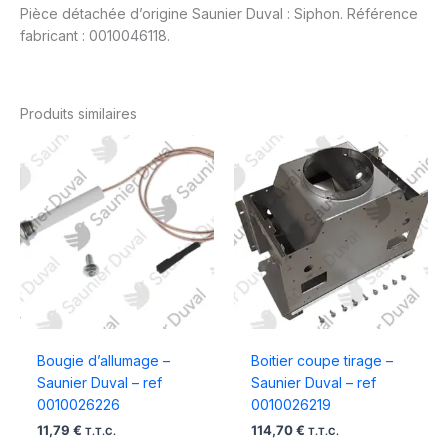
Pièce détachée d’origine Saunier Duval : Siphon. Référence
fabricant : 0010046118.
Produits similaires
Bougie d’allumage –
Boitier coupe tirage –
Saunier Duval – ref
Saunier Duval – ref
0010026226
0010026219
11,79
€
114,70
€
T.T.C.
T.T.C.