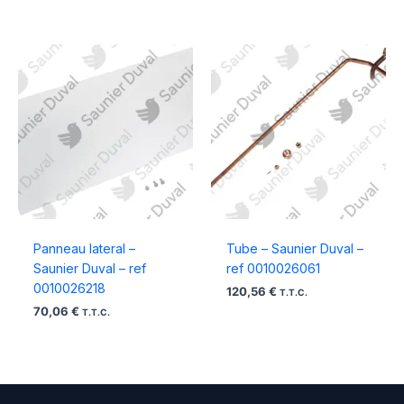
Panneau lateral –
Tube – Saunier Duval –
Saunier Duval – ref
ref 0010026061
0010026218
120,56
€
T.T.C.
70,06
€
T.T.C.