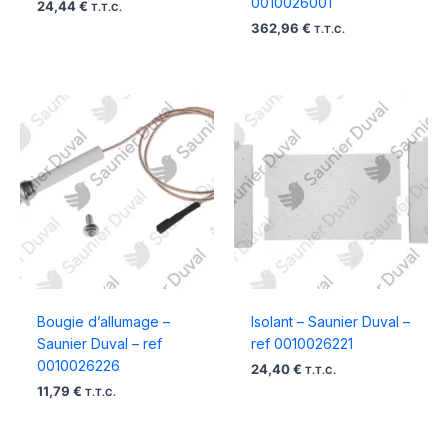
0010026001
24,44
€
T.T.C.
362,96
€
T.T.C.
Bougie d’allumage –
Isolant – Saunier Duval –
Saunier Duval – ref
ref 0010026221
0010026226
24,40
€
T.T.C.
11,79
€
T.T.C.