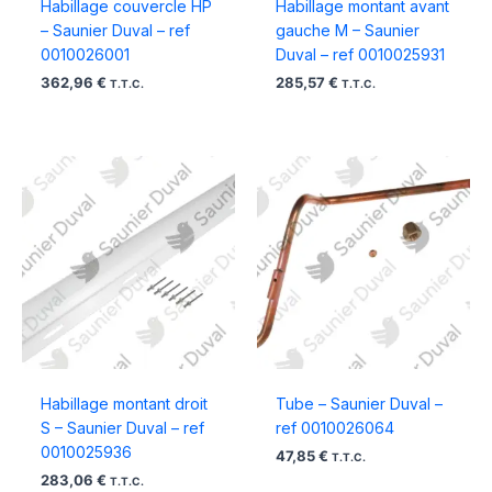
Habillage couvercle HP
Habillage montant avant
– Saunier Duval – ref
gauche M – Saunier
0010026001
Duval – ref 0010025931
362,96
€
285,57
€
T.T.C.
T.T.C.
Habillage montant droit
Tube – Saunier Duval –
S – Saunier Duval – ref
ref 0010026064
0010025936
47,85
€
T.T.C.
283,06
€
T.T.C.