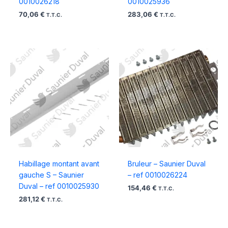
0010026218
0010025936
70,06
€
283,06
€
T.T.C.
T.T.C.
Habillage montant avant
Bruleur – Saunier Duval
gauche S – Saunier
– ref 0010026224
Duval – ref 0010025930
154,46
€
T.T.C.
281,12
€
T.T.C.