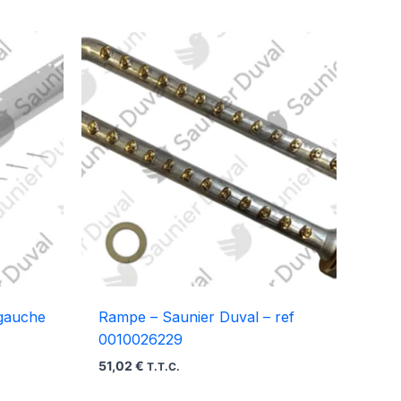
 gauche
Rampe – Saunier Duval – ref
0010026229
51,02
€
T.T.C.