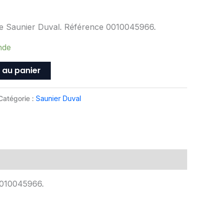
ine Saunier Duval. Référence 0010045966.
nde
 au panier
Catégorie :
Saunier Duval
 0010045966.