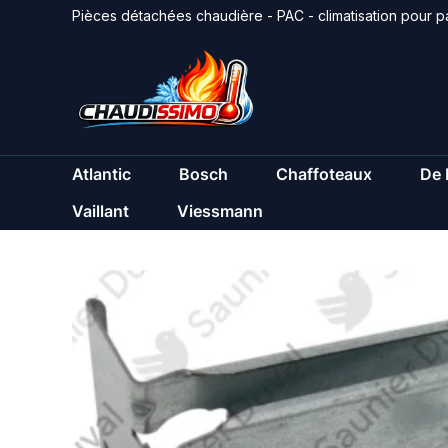
Aller
Pièces détachées chaudière - PAC - climatisation pour pa
au
contenu
Atlantic
Bosch
Chaffoteaux
De 
Vaillant
Viessmann