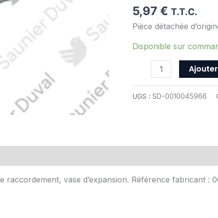
-
5,97
€
T.T.C.
Saunier
Pièce détachée d’orig
Duval
-
Disponible sur comma
ref
0010045966
Ajouter
UGS :
SD-0010045966
Avis (0)
 de raccordement, vase d’expansion. Référence fabricant :