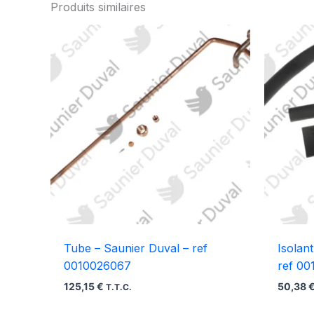
Produits similaires
Tube – Saunier Duval – ref
Isolant
0010026067
ref 0
125,15
€
50,38
T.T.C.