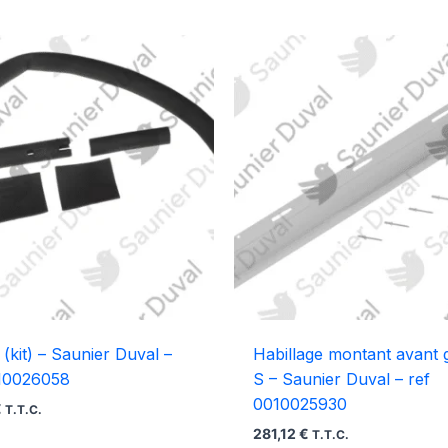
 (kit) – Saunier Duval –
Habillage montant avant
010026058
S – Saunier Duval – ref
0010025930
€
T.T.C.
281,12
€
T.T.C.