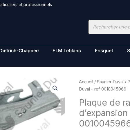
rticuliers et professionnels
Recherche
de
produits
Dietrich-Chappee
ELM Leblanc
Frisquet
S
quantité
Accueil
/
Saunier Duval
/ P
de
Duval – ref 0010045966
Plaque
Plaque de r
de
d’expansion 
raccordement
vase
001004596
d'expansion