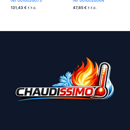
ref 0010026073
ref 0010026064
131,43
€
47,85
€
T.T.C.
T.T.C.