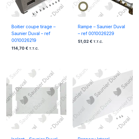
Boitier coupe tirage –
Rampe – Saunier Duval
Saunier Duval – ref
– ref 0010026229
0010026219
51,02
€
T.T.C.
114,70
€
T.T.C.