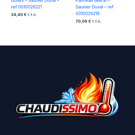
Isolant – Saunier Duval –
Panneau lateral –
ref 0010026221
Saunier Duval – ref
0010026218
24,40
€
T.T.C.
70,06
€
T.T.C.