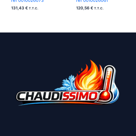
ref 0010026073
ref 0010026061
131,43
€
120,56
€
T.T.C.
T.T.C.