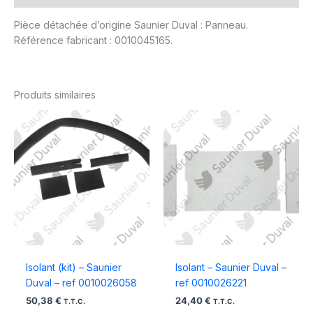
Pièce détachée d’origine Saunier Duval : Panneau.
Référence fabricant : 0010045165.
Produits similaires
Isolant (kit) – Saunier
Isolant – Saunier Duval –
Duval – ref 0010026058
ref 0010026221
50,38
€
24,40
€
T.T.C.
T.T.C.