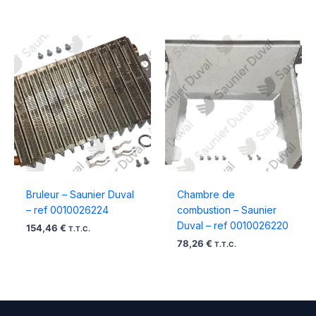
Bruleur – Saunier Duval
Chambre de
– ref 0010026224
combustion – Saunier
Duval – ref 0010026220
154,46
€
T.T.C.
78,26
€
T.T.C.