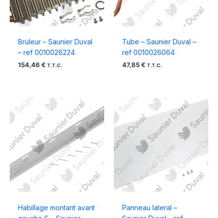
Bruleur – Saunier Duval
Tube – Saunier Duval –
– ref 0010026224
ref 0010026064
154,46
€
47,85
€
T.T.C.
T.T.C.
Habillage montant avant
Panneau lateral –