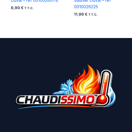
Duval – ref 0010026078
Saunier Duval – ref
0010026225
6,90
€
T.T.C.
11,99
€
T.T.C.