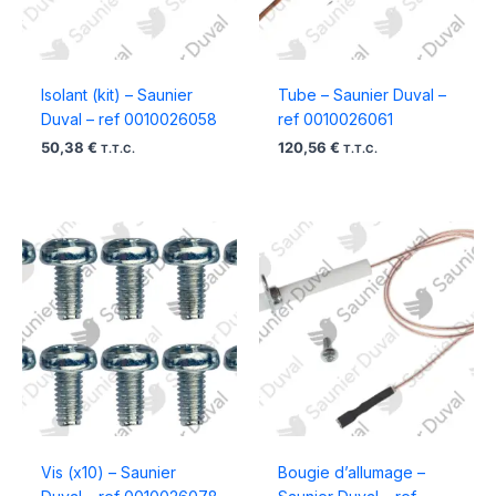
Isolant (kit) – Saunier
Tube – Saunier Duval –
Duval – ref 0010026058
ref 0010026061
50,38
€
120,56
€
T.T.C.
T.T.C.
Vis (x10) – Saunier
Bougie d’allumage –